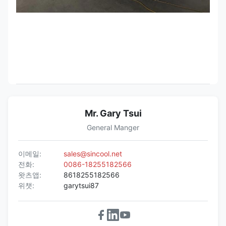
Mr. Gary Tsui
General Manger
이메일:
sales@sincool.net
전화:
0086-18255182566
왓츠앱:
8618255182566
위챗:
garytsui87