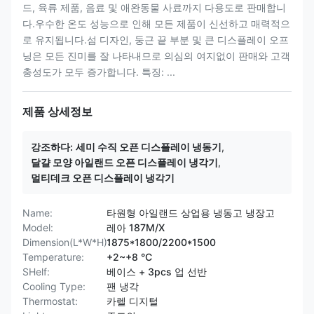
드, 육류 제품, 음료 및 애완동물 사료까지 다용도로 판매합니
다.우수한 온도 성능으로 인해 모든 제품이 신선하고 매력적으
로 유지됩니다.섬 디자인, 둥근 끝 부분 및 큰 디스플레이 오프
닝은 모든 진미를 잘 나타내므로 의심의 여지없이 판매와 고객
충성도가 모두 증가합니다. 특징: ...
제품 상세정보
강조하다:
세미 수직 오픈 디스플레이 냉동기
,
달걀 모양 아일랜드 오픈 디스플레이 냉각기
,
멀티데크 오픈 디스플레이 냉각기
Name:
타원형 아일랜드 상업용 냉동고 냉장고
Model:
레아 187M/X
Dimension(L*W*H):
1875*1800/2200*1500
Temperature:
+2~+8 °C
SHelf:
베이스 + 3pcs 업 선반
Cooling Type:
팬 냉각
Thermostat:
카렐 디지털