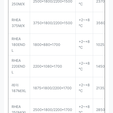
2500*1800/2200*1500
2370/274
250M/X
°C
RHEA
+2~+8
3750*1800/2200*1500
3560/412
375M/X
°C
RHEA
+2~+8
180END
1800*880*1700
1025
°C
L
RHEA
+2~+8
220END
2200*1080*1700
1450
°C
L
레아
+2~+8
1875*1800/2200*1700
2135/247
187M/XL
°C
RHEA
+2~+8
2500*1800/2200*1700
2850/33
250M/XL
°C