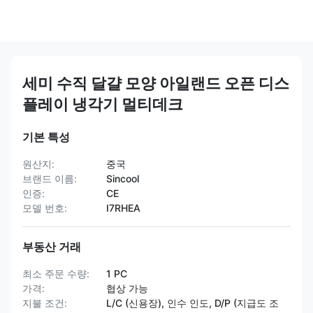
세미 수직 달걀 모양 아일랜드 오픈 디스
플레이 냉각기 멀티데크
기본 특성
원산지:
중국
브랜드 이름:
Sincool
인증:
CE
모델 번호:
I7RHEA
부동산 거래
최소 주문 수량:
1 PC
가격:
협상 가능
지불 조건:
L/C (신용장), 인수 인도, D/P (지급도 조