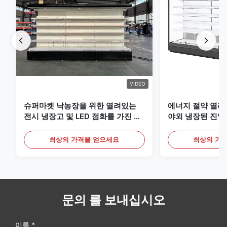
VIDEO
슈퍼마켓 낙농장을 위한 열려있는
에너지 절약 열려
전시 냉장고 및 LED 점화를 가진 음
야외 냉장된 진열
료
최상의 가격을 얻으세요
최상의 가
문의 를 보내십시오
이름 *