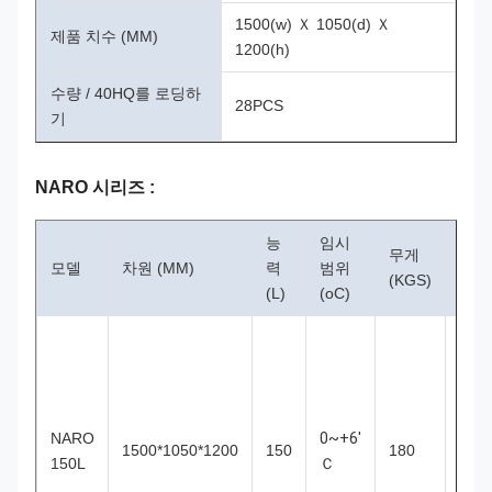
1500(w) Ｘ 1050(d) Ｘ
제품 치수 (MM)
1200(h)
수량 / 40HQ를 로딩하
28PCS
기
NARO 시리즈 :
능
임시
냉
무게
모델
차원 (MM)
력
범위
장
(KGS)
(L)
(oC)
식
플
러
그
접
NARO
0~+6'
속
1500*1050*1200
150
180
150L
Ｃ
식
인