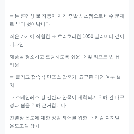
⇒는 콘덴싱 물 자동차 자기 증발 시스템으로 배수 문제
로 부터 벗어납니다
작은 가게에 적합한 ⇒ 호리호리한 1050 밀리미터 깊이
디자인
제품을 청소하고 로딩하도록 쉬운 ⇒ 앞 리프트-업 유
리문
⇒ 플러그 접속식 단포스 압축기, 요구된 어떤 여분 설
치
⇒ 스테인레스 강 선반과 안쪽이 세척되기 위해 긴 내구
성과 쉽을 위해 근거합니다
진열장 온도에 대한 정밀 제어를 위한 ⇒ 카럴 디지털
온도조절 장치