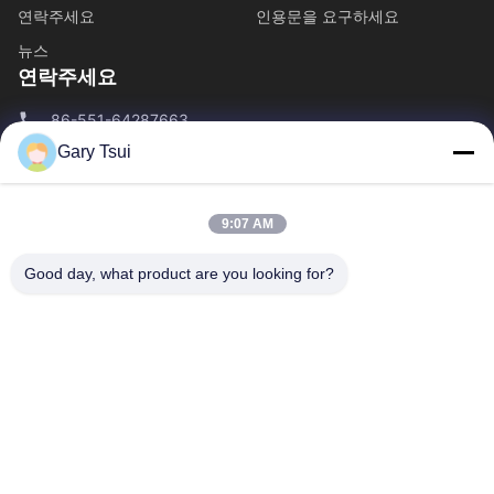
연락주세요
인용문을 요구하세요
뉴스
연락주세요
86-551-64287663
Gary Tsui
86-551-64287663
sales@sincool.net
9:07 AM
Good day, what product are you looking for?
저작권 © 2017-2026 ANHUI SOCOOL REFRIGERATION CO., LTD.. . 무단 복
제 금지.