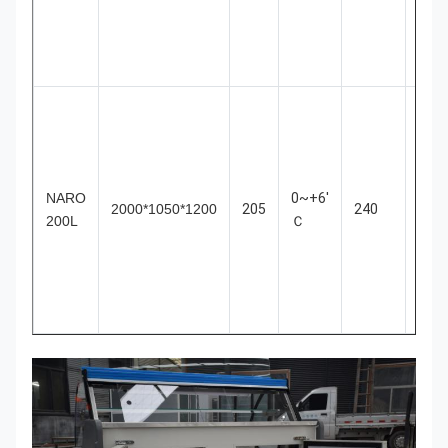
팬
냉
각
플
러
그
접
NARO
0~+6'
속
2000*1050*1200
205
240
200L
Ｃ
식
인
팬
냉
각