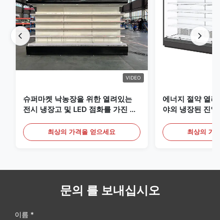
VIDEO
슈퍼마켓 낙농장을 위한 열려있는
에너지 절약 열려
전시 냉장고 및 LED 점화를 가진 음
야외 냉장된 진열
료
최상의 가격을 얻으세요
최상의 가
문의 를 보내십시오
이름 *