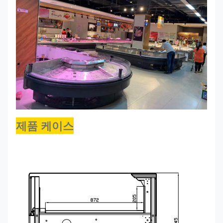
PHEA
플
3750*1150*930
R290
-1~+5
670
375TP
러
그
인
환
PHEA
기,
TP
플
COR
1650*1650*930
R290
-1~+5
440
러
(내면/
그
외면)
제품 케이스
인