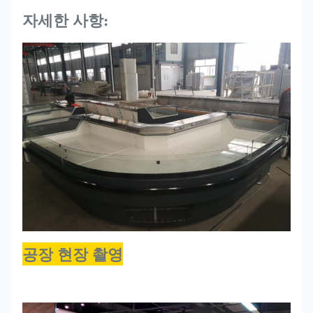
PHEA
플
1250*1150*930
R290
-1~+5
220
자세한 사항:
125TP
러
그
인
환
기,
PHEA
플
1875*1150*930
R290
-1~+5
330
187TP
러
그
인
환
기,
PHEA
플
2500*1150*930
R290
-1~+5
440
250TP
러
공장 현장 촬영
그
인
환
기,