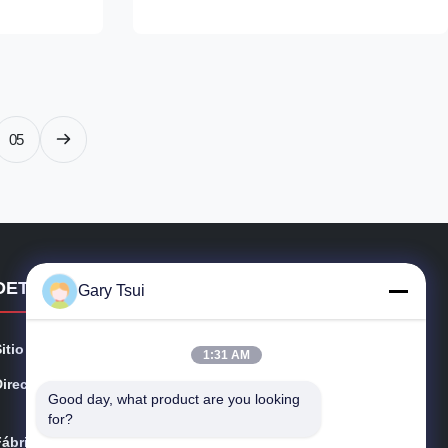
rated R and C
other chilled products. Its straight triple-
to maintain
glazed anti-fog front glass creates a clean ...
05
DETALLES DE CONTACTO
Gary Tsui
Sitio web:
opendisplayfridge.com
1:31 AM
Dirección:
No. 416 Jinggang Road, distrito de Shushan, ciudad d
Good day, what product are you looking 
e Hefei, Anhui, China
for?
Fábrica:
Camino de Jinggang, distrito de Shushan, ciudad de H