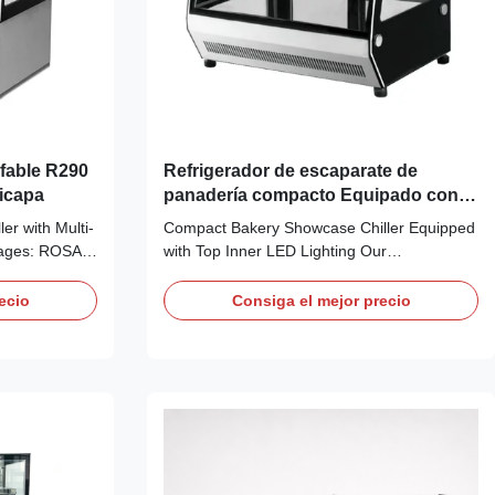
fable R290
Refrigerador de escaparate de
icapa
panadería compacto Equipado con
iluminación LED interior superior
er with Multi-
Compact Bakery Showcase Chiller Equipped
tages: ROSA
with Top Inner LED Lighting Our
 self-
Advantages: LISA countertop pastry
friendly
showcase uses self-contained compressor
ecio
Consiga el mejor precio
lay operation.
with eco-friendly R290 refrigerant for plug-
maintains
and-play operation. Ventilated cooling
ED lights
system ensures uniform cabinet
temperature, and inner top LED light ...