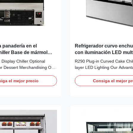
a panadería en el
Refrigerador curvo enchu
iller Base de mármol
con iluminación LED mult
a la comercialización de
Display Chiller Optional
R290 Plug-in Curved Cake Chill
or Dessert Merchandising Our
layer LED Lighting Our Advan
ERA square cake display
curved pastry showcase adopts
 self-contained compressor
contained compressor with eco-
iga el mejor precio
Consiga el mejor pr
ly R290 refrigerant for plug-
R290 refrigerant for plug-and-p
tion. The ventilated cooling
The ventilated cooling system 
s even cabinet temperature.
uniform internal temperature. L
under each ...