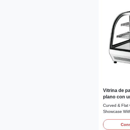
Vitrina de p
plano con 
Curved & Flat
Showcase With
Advantages: LI
chiller provide
Cons
versions with