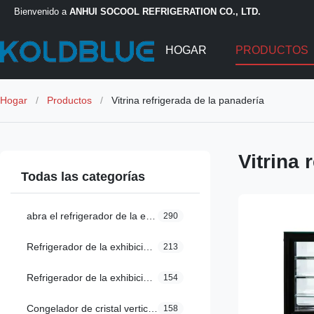
Bienvenido a
ANHUI SOCOOL REFRIGERATION CO., LTD.
HOGAR
PRODUCTOS
Hogar
/
Productos
/
Vitrina refrigerada de la panadería
Vitrina 
Todas las categorías
abra el refrigerador de la exhibición
290
Refrigerador de la exhibición de la tienda de delicatessen
213
Refrigerador de la exhibición de Multideck
154
Congelador de cristal vertical de la puerta
158