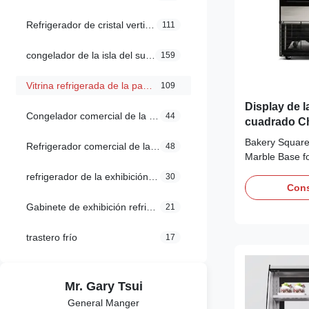
Refrigerador de cristal vertical de la puerta
111
congelador de la isla del supermercado
159
Vitrina refrigerada de la panadería
109
Display de l
Congelador comercial de la exhibición
44
cuadrado Ch
opcional par
Bakery Square 
Refrigerador comercial de la exhibición
48
postres
Marble Base f
Advantages: V
refrigerador de la exhibición del supermercado
30
chiller adopts
Cons
with eco-friend
Gabinete de exhibición refrigerado
21
and-play opera
system ensure
trastero frío
17
LED lights ...
Mr. Gary Tsui
General Manger