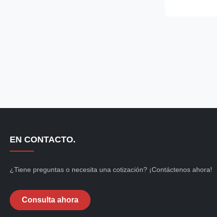
length. Adopti
with eco‑frien
ventilated cooli
EN CONTACTO.
¿Tiene preguntas o necesita una cotización? ¡Contáctenos ahora!
Consulta ahora