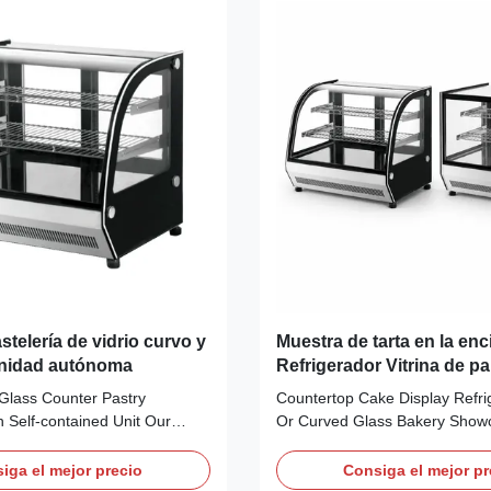
astelería de vidrio curvo y
Muestra de tarta en la en
unidad autónoma
Refrigerador Vitrina de p
vidrio plano o curvo Refr
 Glass Counter Pastry
Countertop Cake Display Refrig
ventilada
 Self‑contained Unit Our
Or Curved Glass Bakery Show
SA counter‑top cake display
Vantilated Cooling LISA is a c
s curved and flat front‑glass
countertop display range for ba
iga el mejor precio
Consiga el mejor pr
 standard 900mm cabinet
convenience stores, restaurant