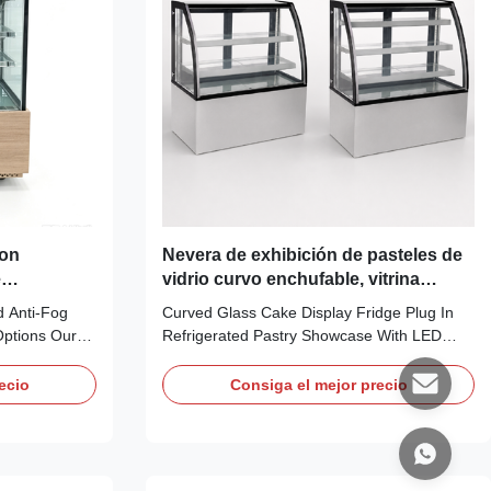
con
Nevera de exhibición de pasteles de
e
vidrio curvo enchufable, vitrina
 de
refrigerada para pasteles con LED
d Anti-Fog
Curved Glass Cake Display Fridge Plug In
Options Our
Refrigerated Pastry Showcase With LED
ventilated
ROSA is a curved-front refrigerated pastry
contained
showcase created for prominent
ecio
Consiga el mejor precio
 eco-friendly
presentation of cakes, confectionery,
 ready. It
desserts and prepared chilled treats. The
em to maintain
triple-glazed anti-fog curved front provides a
softer display ...