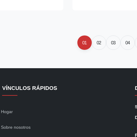
ng self‑contained compressor
space retail counters. Refrige
dly R290 refrigerant and
models use ventilated cooling 
ng ...
+2~+8°C, with ...
01
02
03
04
VÍNCULOS RÁPIDOS
Hogar
Sobre nosotros