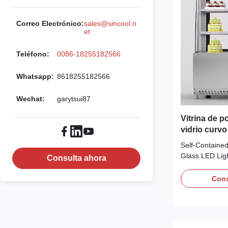
Correo Electrónico:
sales@sincool.n
et
Teléfono:
0086-18255182566
Whatsapp:
8618255182566
Wechat:
garytsui87
Vitrina de 
vidrio curv
mármol
Self‑Containe
Glass LED Lig
Consulta ahora
Advantages: T
display cabine
Cons
self‑contained
eco‑friendly re
cooling system,
thermostat. Fit