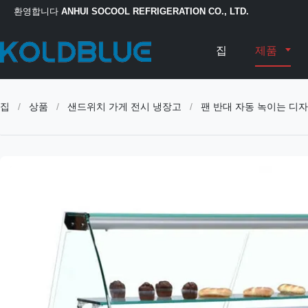
환영합니다
ANHUI SOCOOL REFRIGERATION CO., LTD.
집
제품
집
/
상품
/
샌드위치 가게 전시 냉장고
/
팬 반대 자동 녹이는 디