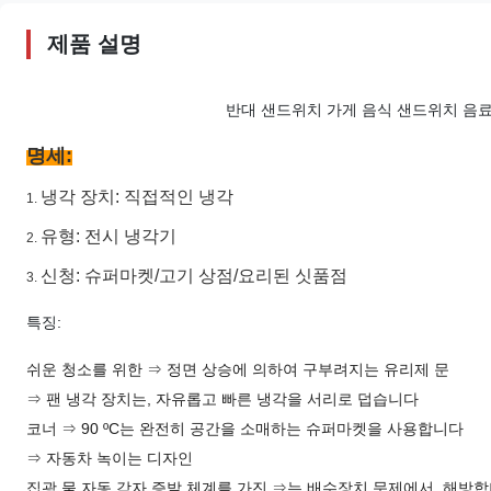
제품 설명
반대 샌드위치 가게 음식 샌드위치 음료 
명세:
냉각 장치: 직접적인 냉각
1.
유형: 전시 냉각기
2.
신청: 슈퍼마켓/고기 상점/요리된 싯품점
3.
특징:
쉬운 청소를 위한 ⇒ 정면 상승에 의하여 구부려지는 유리제 문
⇒ 팬 냉각 장치는, 자유롭고 빠른 냉각을 서리로 덥습니다
코너 ⇒ 90 ºC는 완전히 공간을 소매하는 슈퍼마켓을 사용합니다
⇒ 자동차 녹이는 디자인
집광 물 자동 각자 증발 체계를 가진 ⇒는 배수장치 문제에서, 해방