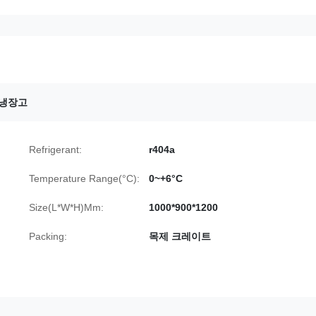
 냉장고
Refrigerant:
r404a
Temperature Range(°C):
0~+6°C
Size(L*W*H)Mm:
1000*900*1200
Packing:
목제 크레이트