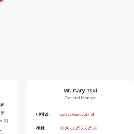
Mr. Gary Tsui
General Manger
 유
 문
이메일:
sales@sincool.net
⇒ 자
전화:
0086-18255182566
..