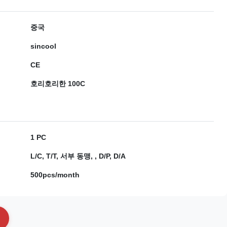
중국
sincool
CE
호리호리한 100C
1 PC
L/C, T/T, 서부 동맹, , D/P, D/A
500pcs/month