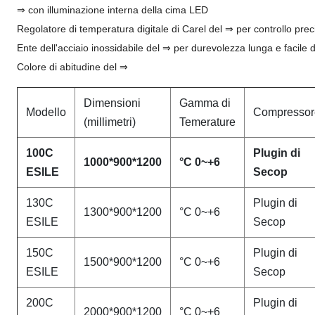
⇒ con illuminazione interna della cima LED
Regolatore di temperatura digitale di Carel del ⇒ per controllo prec
Ente dell'acciaio inossidabile del ⇒ per durevolezza lunga e facile d
Colore di abitudine del ⇒
Dimensioni
Gamma di
Modello
Compressor
(millimetri)
Temerature
100C
Plugin di
1000*900*1200
°C 0~+6
ESILE
Secop
130C
Plugin di
1300*900*1200
°C 0~+6
ESILE
Secop
150C
Plugin di
1500*900*1200
°C 0~+6
ESILE
Secop
200C
Plugin di
2000*900*1200
°C 0~+6