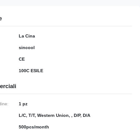
e
La Cina
sincool
CE
100C ESILE
rciali
dine:
1 pz
:
L/C, T/T, Western Union, , D/P, D/A
500pcs/month