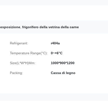
r esposizione
,
frigorifero della vetrina della carne
Refrigerant:
r404a
Temperature Range(°C):
0~+6°C
Size(L*W*H)Mm:
1000*900*1200
Packing:
Cassa di legno