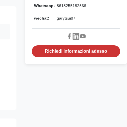
Whatsapp:
8618255182566
wechat:
garytsui87
Richiedi informazioni adesso