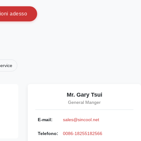
i
o
n
i
a
d
e
s
s
o
service
Mr. Gary Tsui
General Manger
E-mail:
sales@sincool.net
Telefono:
0086-18255182566