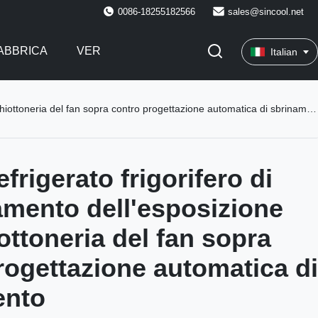
0086-18255182566
sales@sincool.net
FABBRICA
VER
Italian
hiottoneria del fan sopra contro progettazione automatica di sbrinamento
efrigerato frigorifero di
amento dell'esposizione
ottoneria del fan sopra
rogettazione automatica di
ento