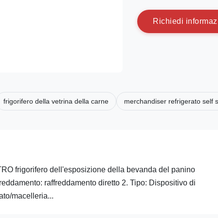
R
i
c
h
i
e
d
i
i
n
f
o
r
m
a
z
frigorifero della vetrina della carne
merchandiser refrigerato self 
gorifero dell'esposizione della bevanda del panino
freddamento: raffreddamento diretto 2. Tipo: Dispositivo di
to/macelleria...