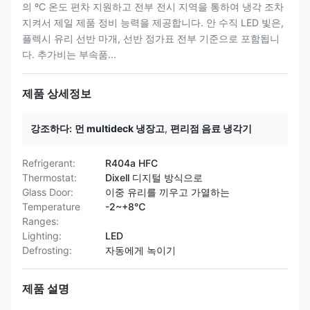
의 ºC 온도 편차 지원하고 전부 전시 지역을 통하여 냉각 조차
지켜서 제일 제품 정비 능력을 제공합니다. 안 수직 LED 빛은,
플렉시 유리 선반 마개, 선반 정가표 전부 기준으로 포함됩니
다. 추가비는 부속품...
제품 상세정보
강조하다:
먼 multideck 냉장고
,
편리점 음료 냉각기
Refrigerant:
R404a HFC
Thermostat:
Dixell 디지털 방식으로
Glass Door:
이중 유리를 끼우고 가열하는
Temperature
-2~+8℃
Ranges:
Lighting:
LED
Defrosting:
자동에게 녹이기
제품 설명