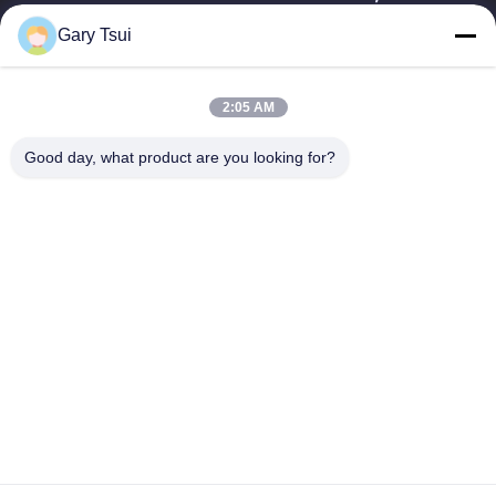
Gary Tsui
빠른 링크
집
제품
2:05 AM
동영상
우리에 대하여
공장 여행
품질 관리
Good day, what product are you looking for?
연락주세요
인용문을 요구하세요
뉴스
연락주세요
86-551-64287663
86-551-64287663
sales@sincool.net
저작권 © 2017-2026 ANHUI SOCOOL REFRIGERATION CO., LTD.. . 무단 복