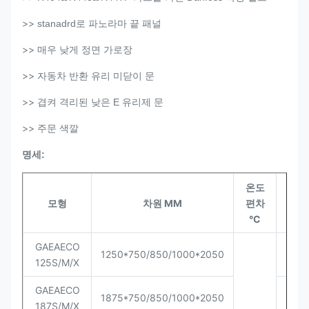
>>
stanadrd로 파노라마 끝 패널
>>
매우 낮게 정면 가로장
>>
자동차 반환
유리 미닫이 문
>>
겹켜 격리된 낮은 E 유리제 문
>>
주문 색깔
명세:
온도
모형
차원 MM
편차
Qty
°C
GAEAECO
27/
1250*750/850/1000*2050
125S/M/X
P
GAEAECO
18/
1875*750/850/1000*2050
187S/M/X
P