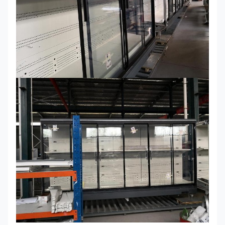
-2
/
+4
GAEAECO
2900*750/850/1000*2200
9/6
290S/M/LX
GAEAECO
3750*750/850/1000*2200
9/6
375S/M/XL
GAEAECO
(40X2)
L 끝
*750/850/1000*2200