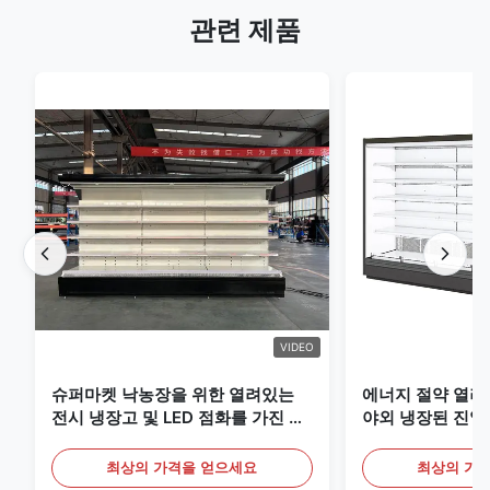
관련 제품
VIDEO
슈퍼마켓 낙농장을 위한 열려있는
에너지 절약 열려
전시 냉장고 및 LED 점화를 가진 음
야외 냉장된 진열
료
최상의 가격을 얻으세요
최상의 가