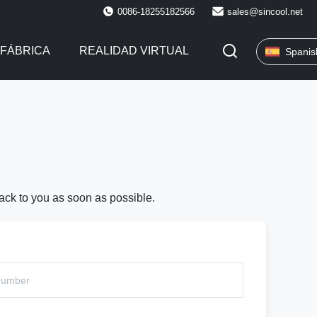
0086-18255182566
sales@sincool.net
 FÁBRICA
REALIDAD VIRTUAL
Spanis
back to you as soon as possible.