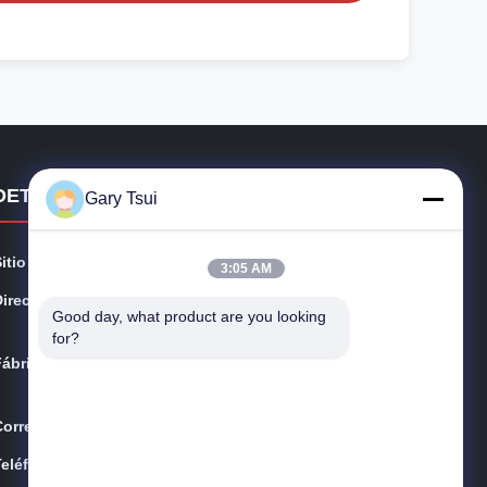
DETALLES DE CONTACTO
Gary Tsui
Sitio web:
opendisplayfridge.com
3:05 AM
Dirección:
No. 416 Jinggang Road, distrito de Shushan, ciudad d
Good day, what product are you looking 
e Hefei, Anhui, China
for?
Fábrica:
Camino de Jinggang, distrito de Shushan, ciudad de H
efei, Anhui, China
Correo electrónico:
sales@sincool.net
Teléfono:
86-551-64287663