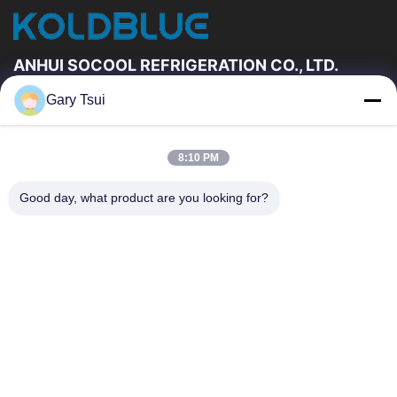
ANHUI SOCOOL REFRIGERATION CO., LTD.
Gary Tsui
Vínculos Rápidos
Hogar
Productos
8:10 PM
Videos
Sobre Nosotros
Viaje De La Fábrica
Control De Calidad
Good day, what product are you looking for?
Éntrenos En Contacto Con
Pida Una Cita
Noticias
Éntrenos En Contacto Con
86-551-64287663
86-551-64287663
sales@sincool.net