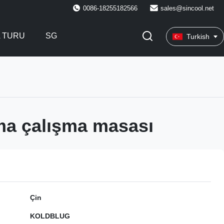
0086-18255182566
sales@sincool.net
A TURU
SG
Turkish
ma çalışma masası
Çin
KOLDBLUG