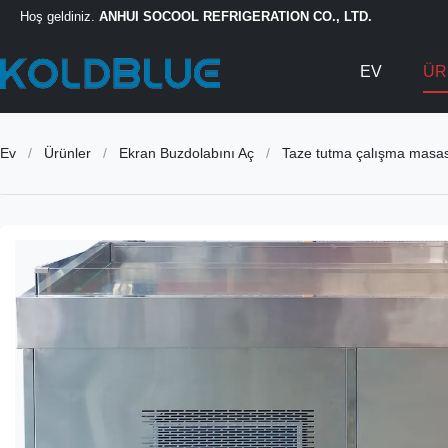
Hoş geldiniz.
ANHUI SOCOOL REFRIGERATION CO., LTD.
EV
ÜR
Ev
/
Ürünler
/
Ekran Buzdolabını Aç
/
Taze tutma çalışma masa