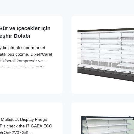
üt ve İçecekler İçin
eşhir Dolabı
aydınlatmalı süpermarket
atik buz çözme, Dixell/Carel
tik/scroll kompresör ve
kan seçeneği içerir. %15
dilmiş alan kullanımı ve özel
Multideck Display Fridge
 (Pls check the I7 GAEA ECO
be/rOe52V07GiI)