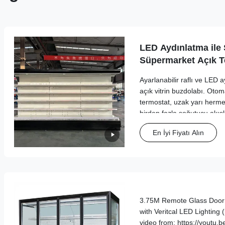
LED Aydınlatma ile S
Süpermarket Açık T
Ayarlanabilir raflı ve LED 
açık vitrin buzdolabı. Otom
termostat, uzak yarı herme
birden fazla soğutucu akış
enerji tasarrufu, optimize e
En İyi Fiyatı Alın
renk seçenekleri sunar.
3.75M Remote Glass Door 
with Veritcal LED Lighting
video from: https://youtu.