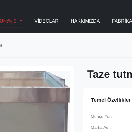
ÜN:% S
VİDEOLAR
HAKKIMIZDA
FABRIK
sı
Taze tut
Temel Özellikler
Menşe Yeri:
Marka Adı: