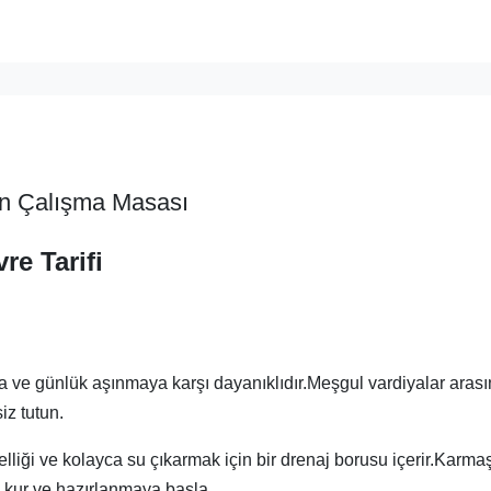
an Çalışma Masası
re Tarifi
 ve günlük aşınmaya karşı dayanıklıdır.Meşgul vardiyalar aras
iz tutun.
elliği ve kolayca su çıkarmak için bir drenaj borusu içerir.Karma
ı kur ve hazırlanmaya başla.