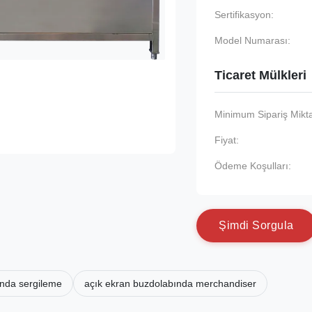
Sertifikasyon:
Model Numarası:
Ticaret Mülkleri
Minimum Sipariş Mikta
Fiyat:
Ödeme Koşulları:
Ş
i
m
d
i
S
o
r
g
u
l
a
bında sergileme
açık ekran buzdolabında merchandiser