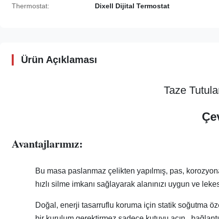
Thermostat:
Dixell Dijital Termostat
Ürün Açıklaması
Taze Tutul
Çev
Avantajlarımız:
Bu masa paslanmaz çelikten yapılmış, pas, korozyona
hızlı silme imkanı sağlayarak alanınızı uygun ve lekes
Doğal, enerji tasarruflu koruma için statik soğutma öz
bir kurulum gerektirmez sadece kutuyu açın., bağlant