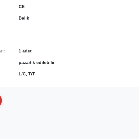
CE
Balık
rı:
1 adet
pazarlık edilebilir
L/C, T/T