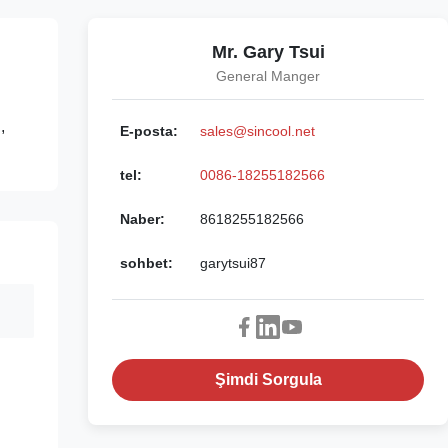
Mr. Gary Tsui
General Manger
,
E-posta:
sales@sincool.net
tel:
0086-18255182566
Naber:
8618255182566
sohbet:
garytsui87
Şimdi Sorgula