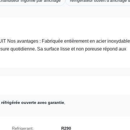
handiseur frigorifié par affichage
réfrigérateur ouvert d'affichage 
 Nos avantages : Fabriquée entièrement en acier inoxydable
à l'usure quotidienne. Sa surface lisse et non poreuse répond aux
e réfrigérée ouverte avec garantie
,
Refrigerant:
R290