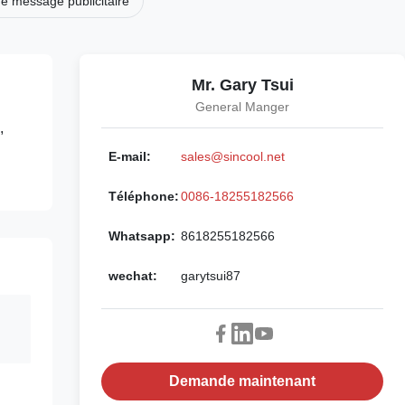
de message publicitaire
Mr. Gary Tsui
General Manger
,
E-mail:
sales@sincool.net
Téléphone:
0086-18255182566
Whatsapp:
8618255182566
wechat:
garytsui87
Demande maintenant