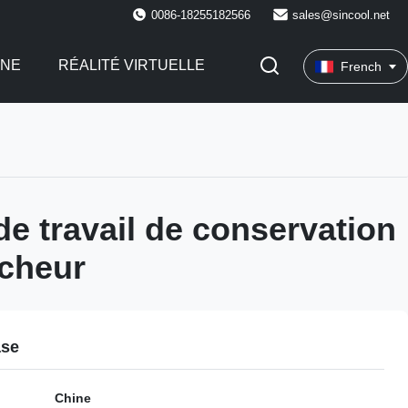
0086-18255182566
sales@sincool.net
INE
RÉALITÉ VIRTUELLE
French
de travail de conservation
îcheur
ase
Chine