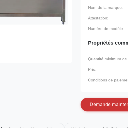
Nom de la marque:
Attestation:
Numéro de modèle:
Propriétés comm
Quantité minimum d
Prix:
Conditions de paieme
D
e
m
a
n
d
e
m
a
i
n
t
e