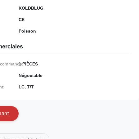
KOLDBLUG
CE
Poisson
erciales
e commande:
1 PIÈCES
Négociable
nt:
LC, T/T
n
a
n
t