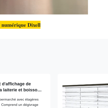
 numérique Dixell
 d'affichage de
 laiterie et boissons
 LED
upermarché avec étagères
D. Comprend un dégivrage