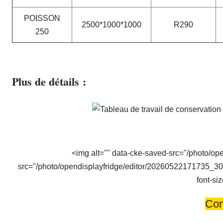
POISSON
2500*1000*1000
R290
250
Plus de détails :
<img alt="" data-cke-saved-src="/photo/o
src="/photo/opendisplayfridge/editor/20260522171735_30275.
font-si
Com