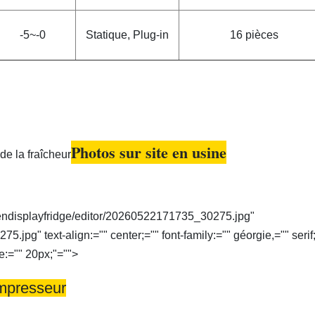
-5~-0
Statique, Plug-in
16 pièces
Photos sur site en usine
pendisplayfridge/editor/20260522171735_30275.jpg"
jpg" text-align:="" center;="" font-family:="" géorgie,="" serif
ze:="" 20px;"="">
presseur