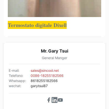
Termostato digitale Dixell
Mr. Gary Tsui
General Manger
E-mail:
sales@sincool.net
Telefono:
0086-18255182566
Whatsapp:
8618255182566
wechat:
garytsui87