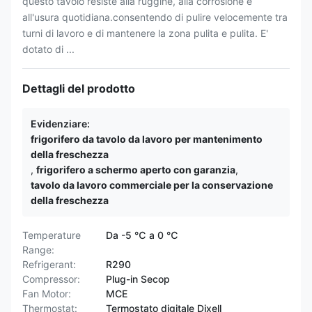
questo tavolo resiste alla ruggine, alla corrosione e
all'usura quotidiana.consentendo di pulire velocemente tra
turni di lavoro e di mantenere la zona pulita e pulita. E'
dotato di ...
Dettagli del prodotto
Evidenziare:
frigorifero da tavolo da lavoro per mantenimento
della freschezza
,
frigorifero a schermo aperto con garanzia
,
tavolo da lavoro commerciale per la conservazione
della freschezza
Temperature
Da -5 ℃ a 0 ℃
Range:
Refrigerant:
R290
Compressor:
Plug-in Secop
Fan Motor:
MCE
Thermostat:
Termostato digitale Dixell