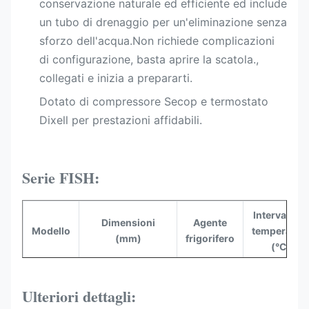
conservazione naturale ed efficiente ed include
un tubo di drenaggio per un'eliminazione senza
sforzo dell'acqua.Non richiede complicazioni
di configurazione, basta aprire la scatola.,
collegati e inizia a prepararti.
Dotato di compressore Secop e termostato
Dixell per prestazioni affidabili.
Serie FISH:
Intervallo di
Dimensioni
Agente
Modello
temperatur
(mm)
frigorifero
(°C)
Pesce
2000*1000*1000
R290
- 5 ~ 0
200
Ulteriori dettagli: