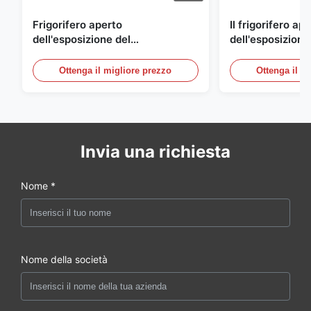
Frigorifero aperto
Il frigorifero ap
dell'esposizione del
dell'esposizione
supermercato per la latteria e
energetico, aria
bevande con illuminazione del
refrigerato i con
Ottenga il migliore prezzo
Ottenga il m
LED
esposizione
Invia una richiesta
Nome *
Nome della società