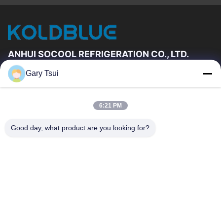
ANHUI SOCOOL REFRIGERATION CO., LTD.
Gary Tsui
Link Veloci
Casa
Prodotti
6:21 PM
Video
Circa Noi
Giro Della Fabbrica
Controllo Di Qualità
Good day, what product are you looking for?
Contattici
Richieda Una Citazione
Notizie
Contattici
86-551-64287663
86-551-64287663
sales@sincool.net