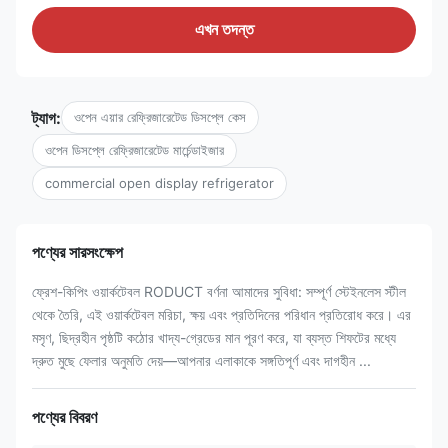
এখন তদন্ত
ট্যাগ:
ওপেন এয়ার রেফ্রিজারেটেড ডিসপ্লে কেস
ওপেন ডিসপ্লে রেফ্রিজারেটেড মার্চেন্ডাইজার
commercial open display refrigerator
পণ্যের সারসংক্ষেপ
ফ্রেশ-কিপিং ওয়ার্কটেবল RODUCT বর্ণনা আমাদের সুবিধা: সম্পূর্ণ স্টেইনলেস স্টীল
থেকে তৈরি, এই ওয়ার্কটেবল মরিচা, ক্ষয় এবং প্রতিদিনের পরিধান প্রতিরোধ করে। এর
মসৃণ, ছিদ্রহীন পৃষ্ঠটি কঠোর খাদ্য-গ্রেডের মান পূরণ করে, যা ব্যস্ত শিফটের মধ্যে
দ্রুত মুছে ফেলার অনুমতি দেয়—আপনার এলাকাকে সঙ্গতিপূর্ণ এবং দাগহীন ...
পণ্যের বিবরণ