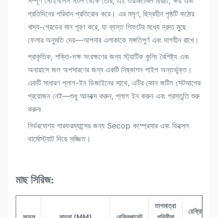
সম্পূর্ণ স্টেইনলেস স্টীল থেকে তৈরি, এই ওয়ার্কটেবল মরিচা, ক্ষয় এবং
প্রতিদিনের পরিধান প্রতিরোধ করে। এর মসৃণ, ছিদ্রহীন পৃষ্ঠটি কঠোর
খাদ্য-গ্রেডের মান পূরণ করে, যা ব্যস্ত শিফটের মধ্যে দ্রুত মুছে
ফেলার অনুমতি দেয়—আপনার এলাকাকে সঙ্গতিপূর্ণ এবং দাগহীন রাখে।
প্রাকৃতিক, শক্তি-দক্ষ সংরক্ষণের জন্য স্ট্যাটিক কুলিং বৈশিষ্ট্য এবং
অনায়াসে জল অপসারণের জন্য একটি নিষ্কাশন পাইপ অন্তর্ভুক্ত।
একটি সাধারণ প্লাগ-ইন ডিজাইনের সাথে, এটির কোন জটিল সেটআপের
প্রয়োজন নেই—শুধু আনবক্স করুন, প্লাগ ইন করুন এবং প্রস্তুতি শুরু
করুন৷
নির্ভরযোগ্য পারফরম্যান্সের জন্য Secop কম্প্রেসার এবং ডিক্সেল
থার্মোস্ট্যাট দিয়ে সজ্জিত।
মাছ সিরিজ:
তাপমাত্রা
রেফ্রিজারেশন
মডেল
মাত্রা (MM)
রেফ্রিজারেন্ট
পরিসীমা