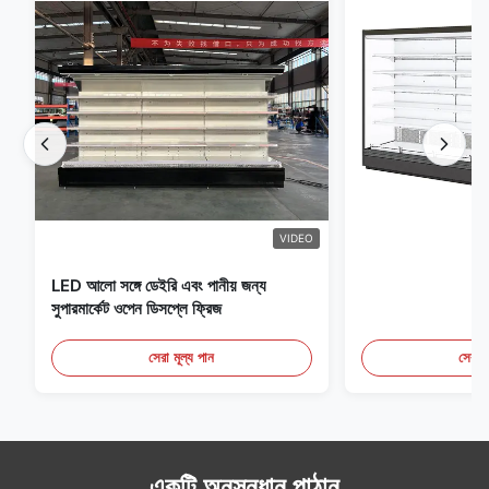
VIDEO
LED আলো সঙ্গে ডেইরি এবং পানীয় জন্য
সুপারমার্কেট ওপেন ডিসপ্লে ফ্রিজ
সেরা মূল্য পান
সেরা ম
একটি অনুসন্ধান পাঠান