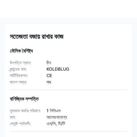
সতেজতা বজায় রাখার কাজ
মৌলিক বৈশিষ্ট্য
উৎপত্তি স্থান:
চীন
ব্র্যান্ডের নাম:
KOLDBLUG
সার্টিফিকেশন:
CE
মডেল নম্বর:
মাছ
বাণিজ্যিক সম্পত্তি
ন্যূনতম অর্ডার পরিমাণ:
1 পিসিএস
দাম:
আলোচনাযোগ্য
পেমেন্ট শর্তাবলী:
এল/সি, টি/টি