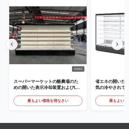
VIDEO
スーパーマーケットの酪農場のた
省エネの開いた
めの開いた表示冷却装置およびLED
気の冷やされて
の照明の飲み物
最もよい価格を得なさい
最もよい価