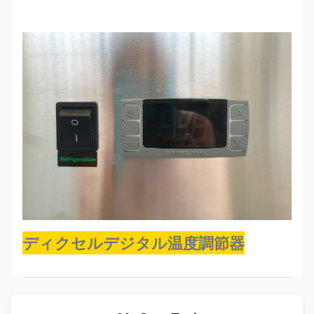
静
止
プ
魚
2500*1000*1000
R290
-5~0
ラ
16PC
250
グ
イ
ン
ディクセルデジタル温度調節器