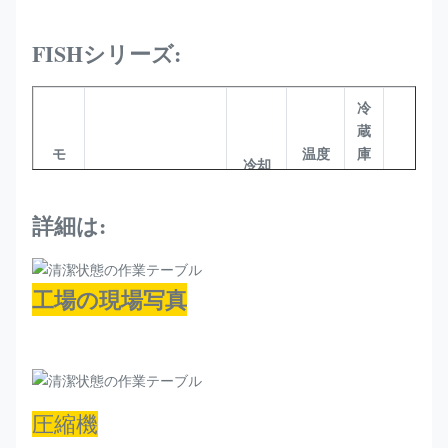
FISHシリーズ:
冷
蔵
モ
温度
庫
冷却
積載
デ
サイズ (MM)
範囲
の
剤
Qty/40
ル
(°C)
タ
詳細は:
イ
プ
静
工場の現場写真
止
プ
魚
2000*1000*1000
R290
-5~0
ラ
22PC
200
グ
イ
圧縮機
ン