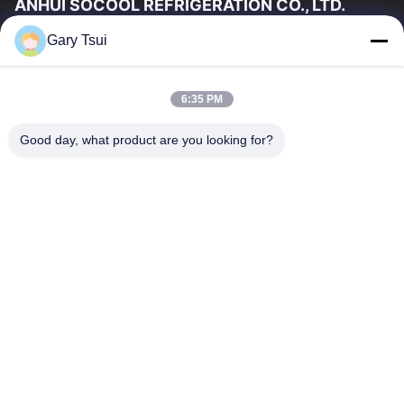
ANHUI SOCOOL REFRIGERATION CO., LTD.
Gary Tsui
Szybkie Linki
Dom
Produkty
6:35 PM
Filmy
O Nas
Wycieczka Po Fabryce
Kontrola Jakości
Good day, what product are you looking for?
Skontaktuj Się Z Nami
Poprosić O Wycenę
Aktualności
Skontaktuj Się Z Nami
86-551-64287663
86-551-64287663
sales@sincool.net