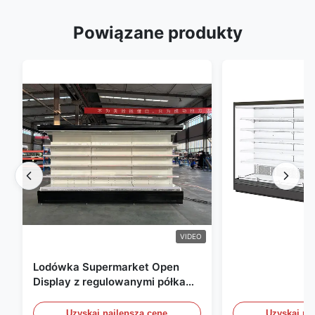
Powiązane produkty
VIDEO
Lodówka Supermarket Open
Display z regulowanymi półkami
i oświetleniem LED
Uzyskaj najlepszą cenę
Uzyskaj na