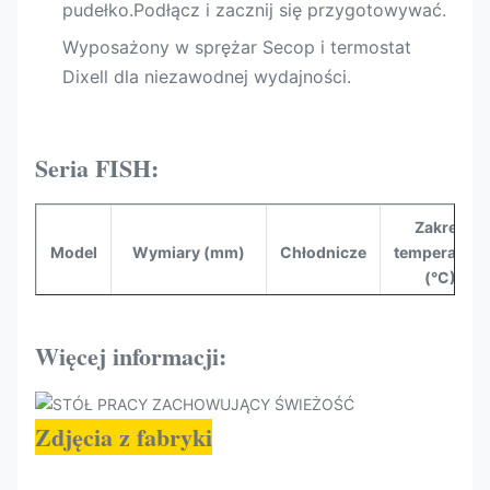
pudełko.Podłącz i zacznij się przygotowywać.
Wyposażony w sprężar Secop i termostat
Dixell dla niezawodnej wydajności.
Seria FISH:
Zakres
Model
Wymiary (mm)
Chłodnicze
temperatury
(°C)
RYBA
2000*1000*1000
R290
-5~-0
200
Więcej informacji:
RYBA
2500*1000*1000
R290
-5~-0
250
Zdjęcia z fabryki