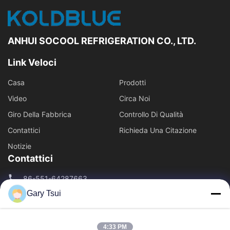
ANHUI SOCOOL REFRIGERATION CO., LTD.
Link Veloci
Casa
Prodotti
Video
Circa Noi
Giro Della Fabbrica
Controllo Di Qualità
Contattici
Richieda Una Citazione
Notizie
Contattici
86-551-64287663
Gary Tsui
86-551-64287663
sales@sincool.net
4:33 PM