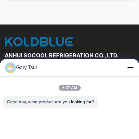
ANHUI SOCOOL REFRIGERATION CO., LTD.
Gary Tsui
Link Veloci
Casa
Prodotti
6:37 AM
Video
Circa Noi
Giro Della Fabbrica
Controllo Di Qualità
Good day, what product are you looking for?
Contattici
Richieda Una Citazione
Notizie
Contattici
86-551-64287663