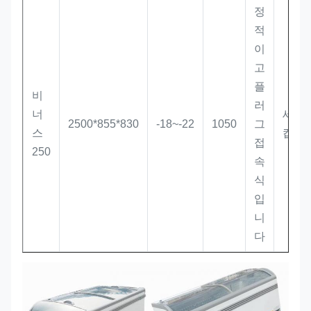
정
적
이
고
플
비
러
너
세
2500*855*830
-18~-22
1050
그
스
캅
접
250
속
식
입
니
다