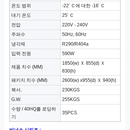
온도 범위
-22' Ｃ
에 대한
-16' Ｃ
대기 온도
25' Ｃ
전압
220V - 240V
주파수
50Hz, 60Hz
냉각제
R290/R404a
입력 전원
590W
1850(w) Ｘ 855(d) Ｘ
제품 치수 (MM)
830(h)
패키지 치수 (MM)
2600(w) x955(d) Ｘ 940(h)
북서.
230KGS
G.W.
255KGS
수량 / 40HQ를 로딩하
35PCS
기
비너스 시리즈 :