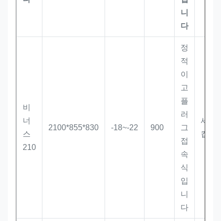
니
다
정
적
이
고
플
비
러
너
세
2100*855*830
-18~-22
900
그
스
캅
접
210
속
식
입
니
다