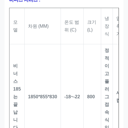
냉
압
모
온도 범
크기
차원 (MM)
장
축
델
위 (C)
(L)
식
기
정
적
비
이
너
고
스
플
185
러
세
는
1850*855*830
-18~-22
800
그
캅
끝
접
납
속
니
식
다
입