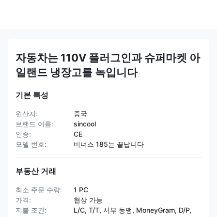
자동차는 110V 플러그인과 슈퍼마켓 아
일랜드 냉장고를 녹입니다
기본 특성
원산지:
중국
브랜드 이름:
sincool
인증:
CE
모델 번호:
비너스 185는 끝납니다
부동산 거래
최소 주문 수량:
1 PC
가격:
협상 가능
지불 조건:
L/C, T/T, 서부 동맹, MoneyGram, D/P,