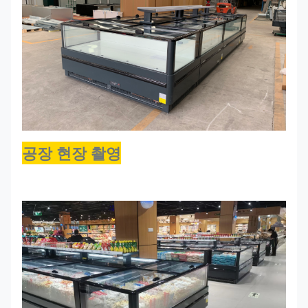
기
210개
2050*968*950
R290
-16~22
385
기
공장 현장 촬영
250개
2450*968*950
R290
-16~22
465
기
VARY
2126*968*950
R290
-16~22
385
210END