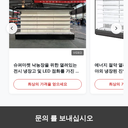
VIDEO
슈퍼마켓 낙농장을 위한 열려있는
에너지 절약 열려
전시 냉장고 및 LED 점화를 가진 음
야외 냉장된 진열
료
최상의 가격을 얻으세요
최상의 가
문의 를 보내십시오