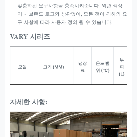
맞춤화된 요구사항을 충족시켜줍니다. 외관 색상
이나 브랜드 로고와 상관없이, 모든 것이 귀하의 요
구 사항에 따라 사용자 정의 될 수 있습니다.
VARY 시리즈
부
냉장
온도 범
모델
크기 (MM)
피
료
위 (°C)
(L)
자세한 사항:
기
150개
1400*968*950
R290
-16~22
260