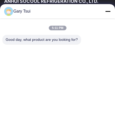
ANHUI SOCOOL REFRIGERATION CO., LTD.
Gary Tsui
Link Veloci
Casa
Prodotti
5:11 PM
Video
Circa Noi
Giro Della Fabbrica
Controllo Di Qualità
Good day, what product are you looking for?
Contattici
Richieda Una Citazione
Notizie
Contattici
86-551-64287663
86-551-64287663
sales@sincool.net