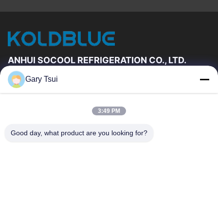
ANHUI SOCOOL REFRIGERATION CO., LTD.
Gary Tsui
Link Veloci
Casa
Prodotti
3:49 PM
Video
Circa Noi
Giro Della Fabbrica
Controllo Di Qualità
Good day, what product are you looking for?
Contattici
Richieda Una Citazione
Notizie
Contattici
86-551-64287663
86-551-64287663