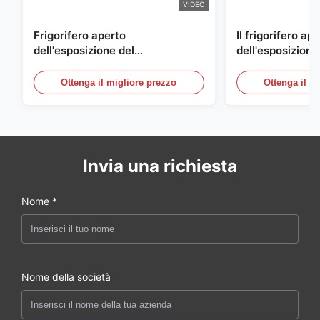
VIDEO
Frigorifero aperto
Il frigorifero ap
dell'esposizione del
dell'esposizione
supermercato per la latteria e
energetico, aria
bevande con illuminazione del
refrigerato i con
Ottenga il migliore prezzo
Ottenga il m
LED
esposizione
Invia una richiesta
Nome *
Nome della società