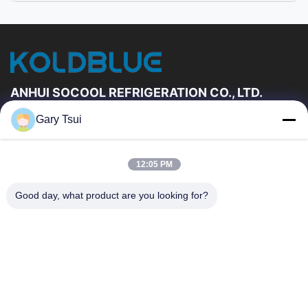
Tutti i video
Frigorifero aperto dell'esposizione
Altri video
ANHUI SOCOOL REFRIGERATION CO., LTD.
Gary Tsui
Link Veloci
Casa
Prodotti
12:05 PM
Video
Circa Noi
Giro Della Fabbrica
Controllo Di Qualità
Good day, what product are you looking for?
Contattici
Richieda Una Citazione
Notizie
Contattici
86-551-64287663
86-551-64287663