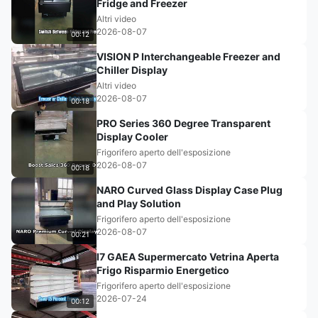
Fridge and Freezer
Altri video
2026-08-07
00:12
VISION P Interchangeable Freezer and
Chiller Display
Altri video
2026-08-07
00:18
PRO Series 360 Degree Transparent
Display Cooler
Frigorifero aperto dell'esposizione
2026-08-07
00:18
NARO Curved Glass Display Case Plug
and Play Solution
Frigorifero aperto dell'esposizione
2026-08-07
00:21
I7 GAEA Supermercato Vetrina Aperta
Frigo Risparmio Energetico
Frigorifero aperto dell'esposizione
2026-07-24
00:12