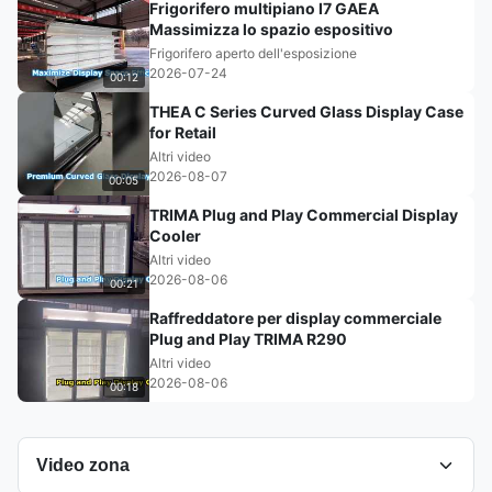
Frigorifero multipiano I7 GAEA
Massimizza lo spazio espositivo
Frigorifero aperto dell'esposizione
2026-07-24
00:12
THEA C Series Curved Glass Display Case
for Retail
Altri video
2026-08-07
00:05
TRIMA Plug and Play Commercial Display
Cooler
Altri video
2026-08-06
00:21
Raffreddatore per display commerciale
Plug and Play TRIMA R290
Altri video
2026-08-06
00:18
Video zona