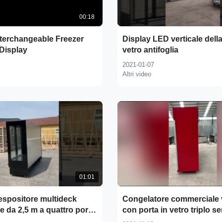
00:18
nterchangeable Freezer
Display LED verticale della
 Display
vetro antifoglia
2021-01-07
Altri video
01:01
 espositore multideck
Congelatore commerciale v
 da 2,5 m a quattro porte,
con porta in vetro triplo se
ompleta