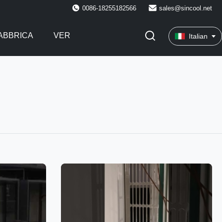
0086-18255182566
sales@sincool.net
FABBRICA
VER
Italian