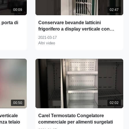
00:09
02:47
 porta di
Conservare bevande latticini
frigorifero a display verticale con
illuminazione a LED
2021-03-17
Altri video
00:50
02:02
erticale
Carel Termostato Congelatore
nza telaio
commerciale per alimenti surgelati