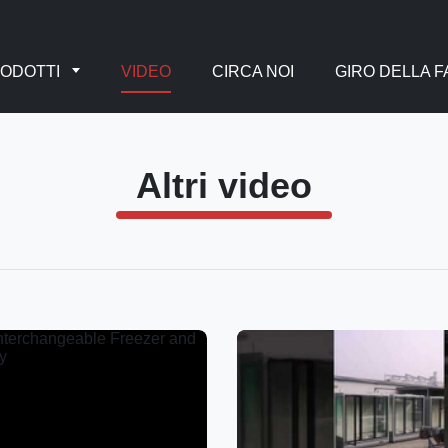
ODOTTI
VIDEO
CIRCA NOI
GIRO DELLA 
Altri video