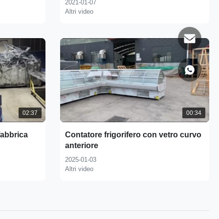
2021-01-07
Altri video
02:37
00:34
fabbrica
Contatore frigorifero con vetro curvo
anteriore
2025-01-03
Altri video