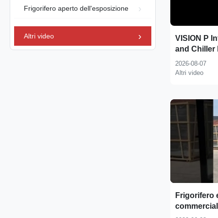
Frigorifero aperto dell'esposizione
Altri video
VISION P I
and Chiller
2026-08-07
Altri video
Frigorifero
commerciale
versione c