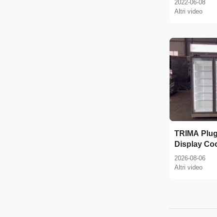
2022-06-08
Altri video
TRIMA Plug
Display Coo
2026-08-06
Altri video