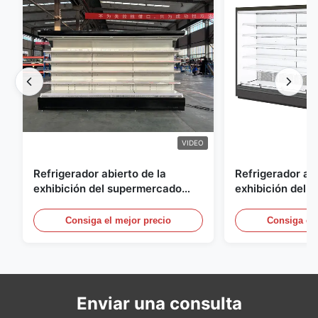
VIDEO
Refrigerador abierto de la
Refrigerador abi
exhibición del supermercado
exhibición del a
para la lechería y bebidas con la
energía, vitrina
iluminación del LED
aire abierto
Consiga el mejor precio
Consiga el 
Enviar una consulta