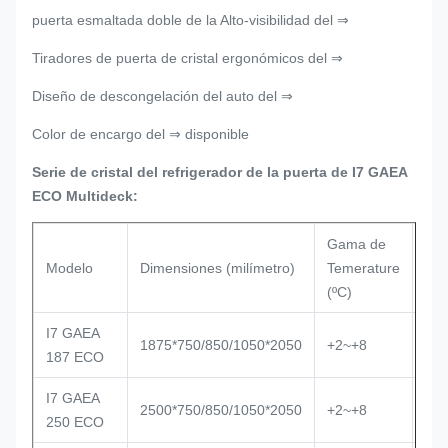
puerta esmaltada doble de la Alto-visibilidad del ⇒
Tiradores de puerta de cristal ergonómicos del ⇒
Diseño de descongelación del auto del ⇒
Color de encargo del ⇒ disponible
Serie de cristal del refrigerador de la puerta de I7 GAEA
ECO Multideck:
Gama de
Pue
Modelo
Dimensiones (milímetro)
Temerature
de
(ºC)
cris
I7 GAEA
1875*750/850/1050*2050
+2~+8
187 ECO
I7 GAEA
2500*750/850/1050*2050
+2~+8
250 ECO