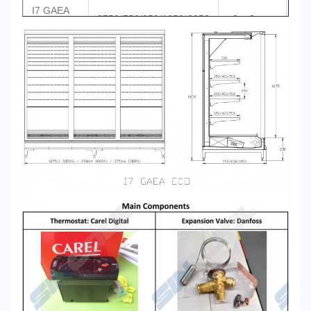
I7 GAEA
3750*750/850/1050*2050
+2~+8
375 ECO
EXTREMO
DE I7
40*750/850/1050*2050
Vidrio transparente
GAEA
ECO
Unidad de condensación remota
Voluta de Copeland