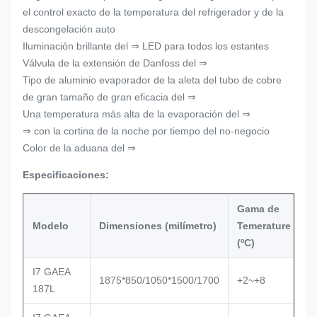
el control exacto de la temperatura del refrigerador y de la
descongelación auto
Iluminación brillante del ⇒ LED para todos los estantes
Válvula de la extensión de Danfoss del ⇒
Tipo de aluminio evaporador de la aleta del tubo de cobre
de gran tamaño de gran eficacia del ⇒
Una temperatura más alta de la evaporación del ⇒
⇒ con la cortina de la noche por tiempo del no-negocio
Color de la aduana del ⇒
Especificaciones:
Gama de
T
Modelo
Dimensiones (milímetro)
Temerature
r
(ºC)
I7 GAEA
V
1875*850/1050*1500/1700
+2~+8
187L
te