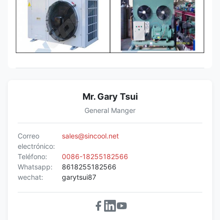
Mr. Gary Tsui
General Manger
Correo
sales@sincool.net
electrónico:
Teléfono:
0086-18255182566
Whatsapp:
8618255182566
wechat:
garytsui87