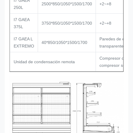
I7 GAEA
V
2500*850/1050*1500/1700
+2~+8
250L
te
I7 GAEA
V
3750*850/1050*1500/1700
+2~+8
375L
te
I7 GAEA L
Paredes de extrem
40*850/1050*1500/1700
EXTREMO
transparente, esp
Compresor de la 
Unidad de condensación remota
compresor semihe