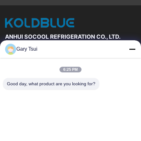
ANHUI SOCOOL REFRIGERATION CO., LTD.
Gary Tsui
Vínculos Rápidos
Hogar
Productos
6:25 PM
Videos
Sobre Nosotros
Viaje De La Fábrica
Control De Calidad
Good day, what product are you looking for?
Éntrenos En Contacto Con
Pida Una Cita
Noticias
Éntrenos En Contacto Con
86-551-64287663
86-551-64287663
sales@sincool.net