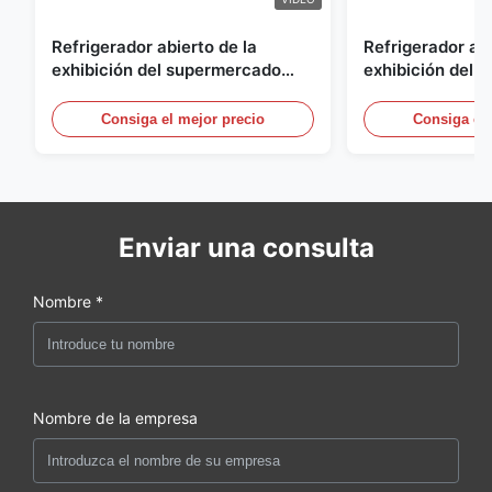
Refrigerador abierto de la
Refrigerador abi
exhibición del supermercado
exhibición del a
para la lechería y bebidas con la
energía, vitrina
iluminación del LED
aire abierto
Consiga el mejor precio
Consiga el 
Enviar una consulta
Nombre *
Nombre de la empresa