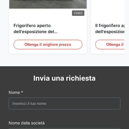
VIDEO
Frigorifero aperto
Il frigorifero ap
dell'esposizione del
dell'esposizione
supermercato per la latteria e
energetico, aria
bevande con illuminazione del
refrigerato i con
Ottenga il migliore prezzo
Ottenga il m
LED
esposizione
Invia una richiesta
Nome *
Nome della società