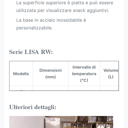
La superficie superiore è piatta e può essere
utilizzata per visualizzare snack aggiuntivi.
La base in acciaio inossidabile è
personalizzabile.
Serie LISA RW:
Intervallo di
Dimensioni
Volume
C
Modello
temperatura
(mm)
(L)
(°C)
LISA
660*530*730
35 ~ + 75
85
66RW
Ulteriori dettagli:
LISA
900*530*730
35 ~ + 75
120
90RW
LISA