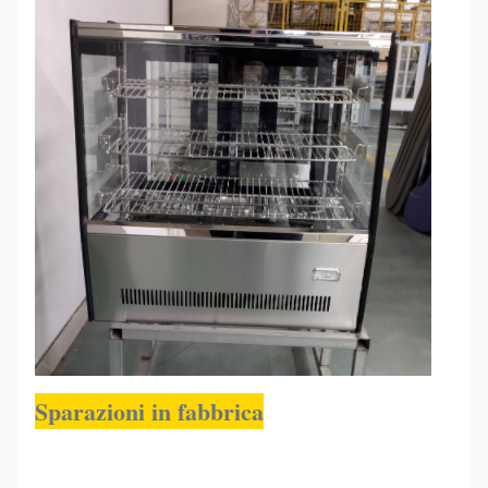
1200*530*730
35 ~ + 75
160
120RW
Sparazioni in fabbrica