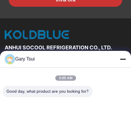
ANHUI SOCOOL REFRIGERATION CO., LTD.
Gary Tsui
Link Veloci
Casa
Prodotti
3:05 AM
Video
Circa Noi
Giro Della Fabbrica
Controllo Di Qualità
Good day, what product are you looking for?
Contattici
Richieda Una Citazione
Notizie
Contattici
86-551-64287663