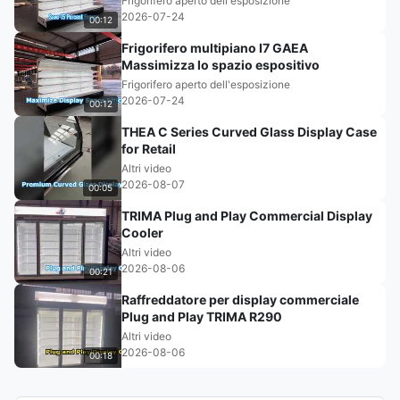
Frigorifero aperto dell'esposizione
2026-07-24
00:12
Frigorifero multipiano I7 GAEA
Massimizza lo spazio espositivo
Frigorifero aperto dell'esposizione
2026-07-24
00:12
THEA C Series Curved Glass Display Case
for Retail
Altri video
2026-08-07
00:05
TRIMA Plug and Play Commercial Display
Cooler
Altri video
2026-08-06
00:21
Raffreddatore per display commerciale
Plug and Play TRIMA R290
Altri video
2026-08-06
00:18