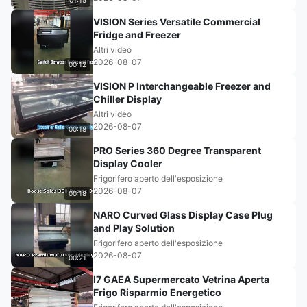
01:15
VISION Series Versatile Commercial
Fridge and Freezer
Altri video
2026-08-07
00:12
VISION P Interchangeable Freezer and
Chiller Display
Altri video
2026-08-07
00:18
PRO Series 360 Degree Transparent
Display Cooler
Frigorifero aperto dell'esposizione
2026-08-07
00:18
NARO Curved Glass Display Case Plug
and Play Solution
Frigorifero aperto dell'esposizione
2026-08-07
00:21
I7 GAEA Supermercato Vetrina Aperta
Frigo Risparmio Energetico