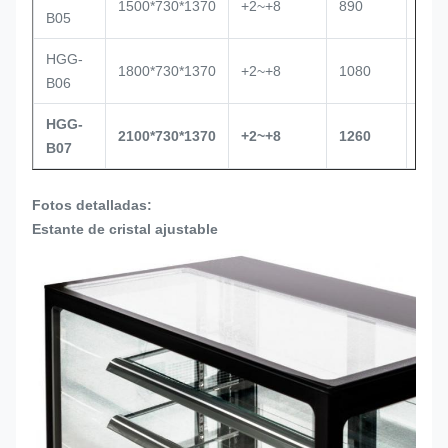
1500*730*1370
+2~+8
890
Emb
B05
HGG-
1800*730*1370
+2~+8
1080
Emb
B06
HGG-
2100*730*1370
+2~+8
1260
Emb
B07
Fotos detalladas:
Estante de cristal ajustable