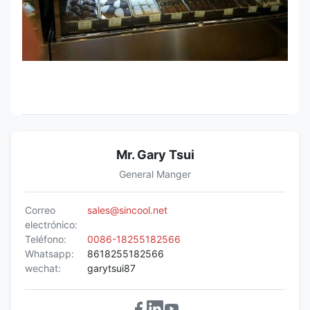
Mr. Gary Tsui
General Manger
Correo
sales@sincool.net
electrónico:
Teléfono:
0086-18255182566
Whatsapp:
8618255182566
wechat:
garytsui87