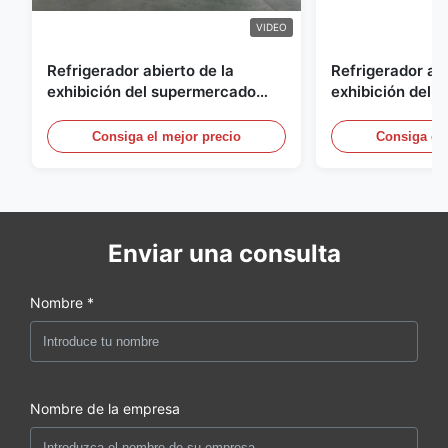
VIDEO
Refrigerador abierto de la
Refrigerador abi
exhibición del supermercado
exhibición del a
para la lechería y bebidas con la
energía, vitrina
iluminación del LED
aire abierto
Consiga el mejor precio
Consiga el 
Enviar una consulta
Nombre *
Nombre de la empresa