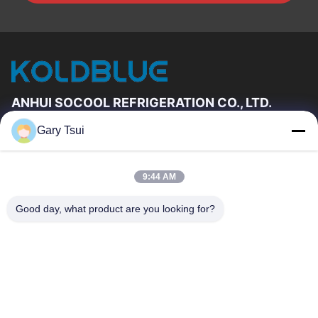
ANHUI SOCOOL REFRIGERATION CO., LTD.
Gary Tsui
Vínculos Rápidos
Hogar
Productos
9:44 AM
Videos
Sobre Nosotros
Viaje De La Fábrica
Control De Calidad
Good day, what product are you looking for?
Éntrenos En Contacto Con
Pida Una Cita
Noticias
Éntrenos En Contacto Con
86-551-64287663
86-551-64287663