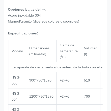
Opciones bajas del ⇒:
Acero inoxidable 304
Mármol/granito (diversos colores disponibles)
Especificaciones:
Gama de
Dimensiones
Volumen
Modelo
Temerature
Com
(milímetro)
(l)
(℃)
Escaparate de cristal vertical delantero de la torta con el estant
HGG-
900*730*1370
+2~+8
510
Emb
B03
HGG-
1200*730*1370
+2~+8
700
Emb
B04
HGG-