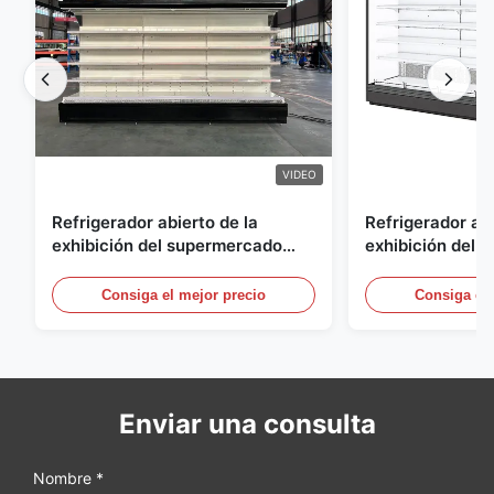
VIDEO
Refrigerador abierto de la
Refrigerador abi
exhibición del supermercado
exhibición del a
para la lechería y bebidas con la
energía, vitrina
iluminación del LED
aire abierto
Consiga el mejor precio
Consiga el 
Enviar una consulta
Nombre *