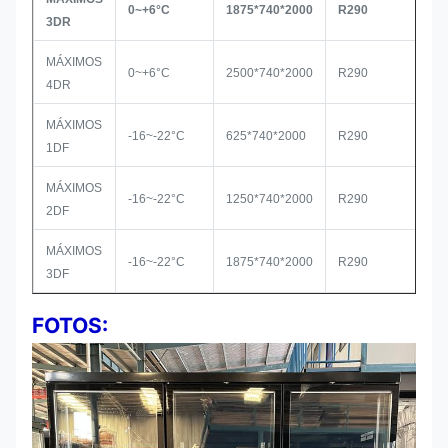
0~+6°C
1875*740*2000
R290
S
3DR
MÁXIMOS
0~+6°C
2500*740*2000
R290
S
4DR
MÁXIMOS
-16~-22°C
625*740*2000
R290
S
1DF
MÁXIMOS
-16~-22°C
1250*740*2000
R290
S
2DF
MÁXIMOS
-16~-22°C
1875*740*2000
R290
S
3DF
FOTOS: