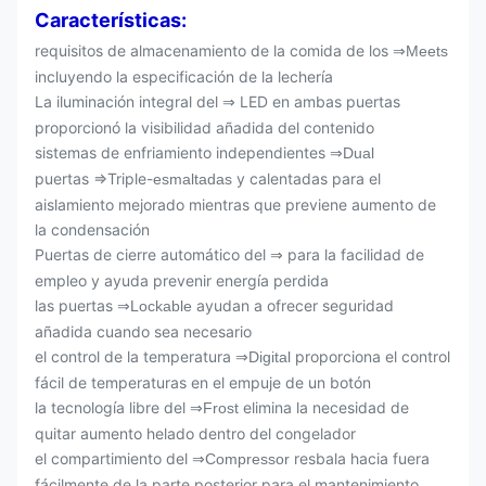
Características:
requisitos de almacenamiento de
la
comida de
los
⇒Meets
incluyendo la especificación de
la
lechería
La iluminación integral del
LED en ambas puertas
⇒
proporcionó la visibilidad añadida del contenido
sistemas de enfriamiento independientes
⇒Dual
puertas ⇒Triple-
y calentadas para el
esmaltadas
aislamiento mejorado mientras que previene aumento de
la
condensación
Puertas de cierre automático del
para la facilidad de
⇒
empleo y ayuda prevenir energía perdida
las puertas
ayudan a ofrecer seguridad
⇒Lockable
añadida cuando sea necesario
el control de
la
temperatura
proporciona el control
⇒Digital
fácil de temperaturas en el empuje de
un
botón
la tecnología libre del
elimina la necesidad de
⇒Frost
quitar aumento helado dentro del congelador
el compartimiento del
resbala hacia fuera
⇒Compressor
fácilmente de
la
parte posterior para el mantenimiento