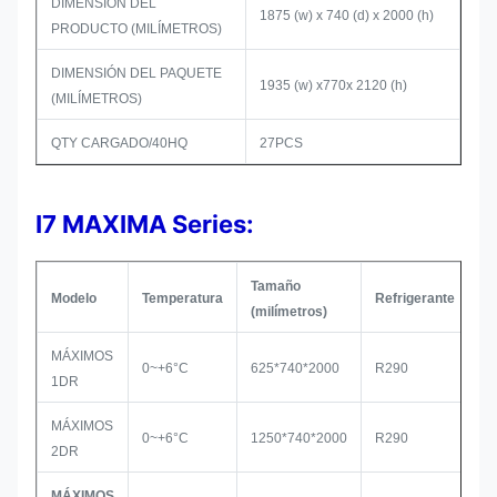
DIMENSIÓN DEL
1875 (w) x 740 (d) x 2000 (h)
PRODUCTO (MILÍMETROS)
DIMENSIÓN DEL PAQUETE
1935 (w) x770x 2120 (h)
(MILÍMETROS)
QTY CARGADO/40HQ
27PCS
I7 MAXIMA Series:
Tamaño
Modelo
Temperatura
Refrigerante
C
(milímetros)
MÁXIMOS
0~+6°C
625*740*2000
R290
S
1DR
MÁXIMOS
0~+6°C
1250*740*2000
R290
S
2DR
MÁXIMOS