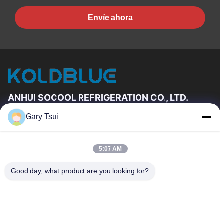
Envíe ahora
ANHUI SOCOOL REFRIGERATION CO., LTD.
Gary Tsui
Vínculos Rápidos
Hogar
Productos
5:07 AM
Videos
Sobre Nosotros
Viaje De La Fábrica
Control De Calidad
Good day, what product are you looking for?
Éntrenos En Contacto Con
Pida Una Cita
Noticias
Éntrenos En Contacto Con