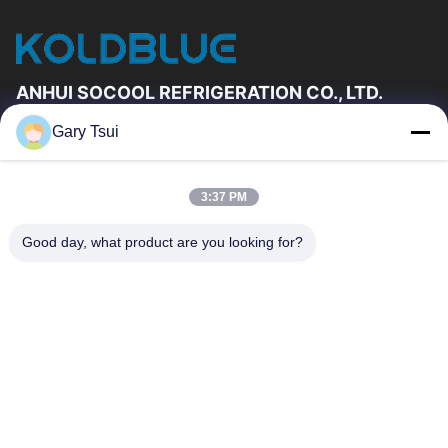
ANHUI SOCOOL REFRIGERATION CO., LTD.
Gary Tsui
Vínculos Rápidos
Hogar
Productos
3:37 PM
Videos
Sobre Nosotros
Viaje De La Fábrica
Control De Calidad
Good day, what product are you looking for?
Éntrenos En Contacto Con
Pida Una Cita
Noticias
Éntrenos En Contacto Con
86-551-64287663
86-551-64287663
sales@sincool.net