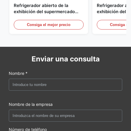
Refrigerador abierto de la
Refrigerador abi
exhibición del supermercado
exhibición del a
para la lechería y bebidas con la
energía, vitrina
iluminación del LED
aire abierto
Consiga el mejor precio
Consiga el 
Enviar una consulta
Nombre *
Nombre de la empresa
Número de teléfono