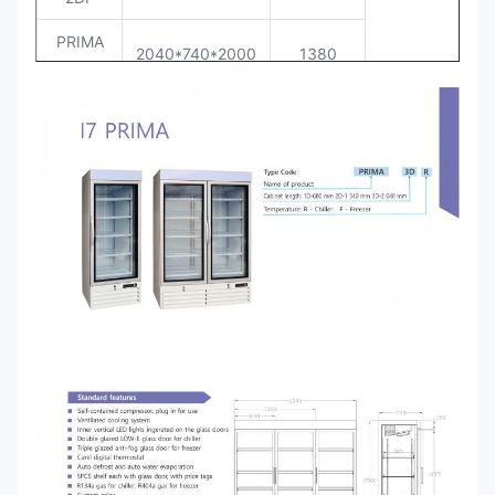
PRIMA
2040*740*2000
1380
3DF
PRIMA
680*740*2000
400
1DR
PRIMA
1360*740*2000
880
0 / +6
2DR
PRIMA
2040*740*2000
1380
3DR