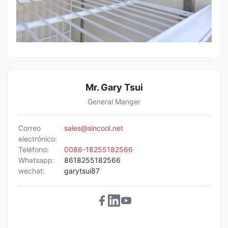
Mr. Gary Tsui
General Manger
Correo
sales@sincool.net
electrónico:
Teléfono:
0086-18255182566
Whatsapp:
8618255182566
wechat:
garytsui87